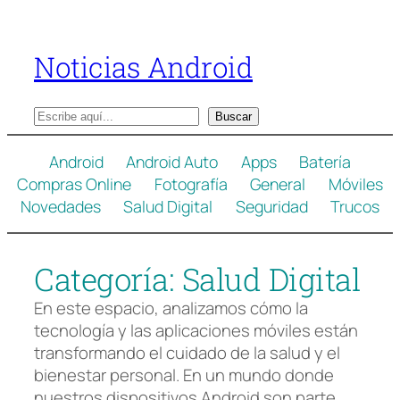
Saltar
al
Noticias Android
contenido
B
Buscar
u
s
Android
Android Auto
Apps
Batería
c
Compras Online
Fotografía
General
Móviles
a
Novedades
Salud Digital
Seguridad
Trucos
r
Categoría:
Salud Digital
En este espacio, analizamos cómo la
tecnología y las aplicaciones móviles están
transformando el cuidado de la salud y el
bienestar personal. En un mundo donde
nuestros dispositivos Android son parte