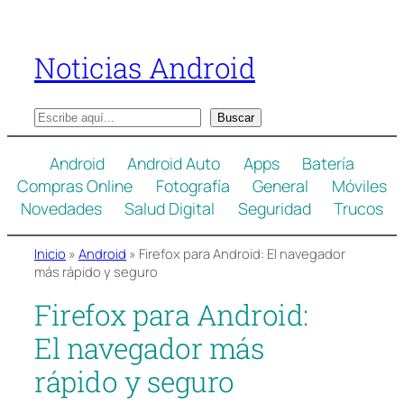
Saltar
al
Noticias Android
contenido
B
Buscar
u
s
Android
Android Auto
Apps
Batería
c
Compras Online
Fotografía
General
Móviles
a
Novedades
Salud Digital
Seguridad
Trucos
r
Inicio
»
Android
»
Firefox para Android: El navegador
más rápido y seguro
Firefox para Android:
El navegador más
rápido y seguro