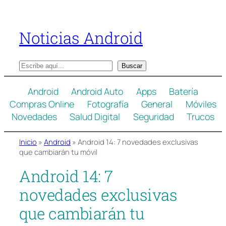
Saltar
al
Noticias Android
contenido
B
Buscar
u
s
Android
Android Auto
Apps
Batería
c
Compras Online
Fotografía
General
Móviles
a
Novedades
Salud Digital
Seguridad
Trucos
r
Inicio
»
Android
»
Android 14: 7 novedades exclusivas
que cambiarán tu móvil
Android 14: 7
novedades exclusivas
que cambiarán tu