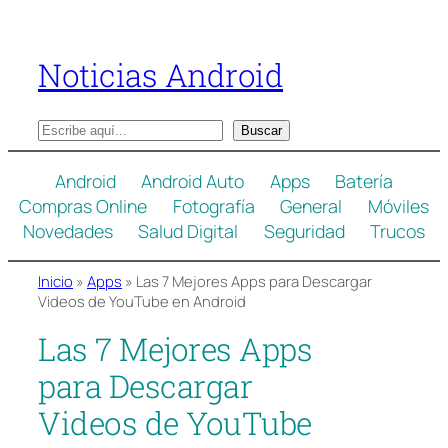
Saltar
al
Noticias Android
contenido
B
Buscar
u
s
Android
Android Auto
Apps
Batería
c
Compras Online
Fotografía
General
Móviles
a
Novedades
Salud Digital
Seguridad
Trucos
r
Inicio
»
Apps
»
Las 7 Mejores Apps para Descargar
Videos de YouTube en Android
Las 7 Mejores Apps
para Descargar
Videos de YouTube