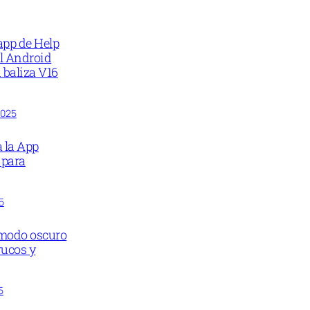
app de Help
il Android
 baliza V16
2025
 la App
 para
5
 modo oscuro
rucos y
5