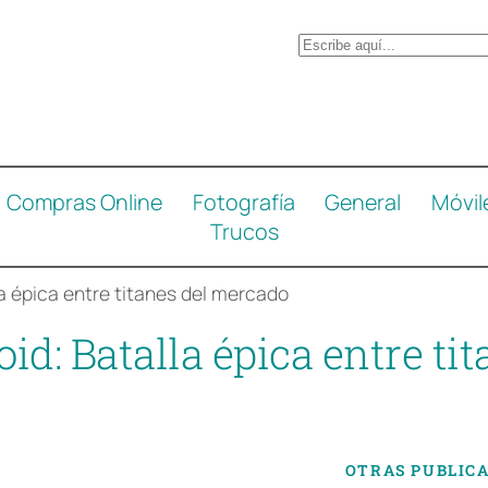
B
u
s
c
a
Compras Online
Fotografía
General
Móvil
r
Trucos
a épica entre titanes del mercado
d: Batalla épica entre ti
OTRAS PUBLIC