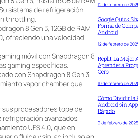
gon 8 Gen 3, hasta 16GB de RAM
12 de febrero de 202
 Su sistema de refrigeración
 throttling.
Google Quick Sh
Forma de Compar
apdragon 8 Gen 3, 12GB de RAM
Android
, ofreciendo una velocidad
12 de febrero de 202
l gaming móvil con Snapdragon 8
Replit: La Mejor
as gaming específicas.
Aprender a Prog
Cero
rcado con Snapdragon 8 Gen 3,
iamiento vapor chamber que
10 de febrero de 202
Cómo Dividir la 
Android sin App
or sus procesadores tope de
Rápido
e refrigeración avanzados,
9 de febrero de 202
amiento UFS 4.0, que en
ario fluida y sin lag incluso en