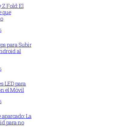
Z Fold: El
e que
do
5
ps para Subir
ndroid al
5
es LED para
n el Móvil
5
e aparcado: La
id para no