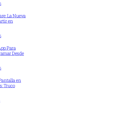
5
are: La Nueva
tir en
5
 App Para
ramar Desde
5
Pantalla en
s: Truco
5