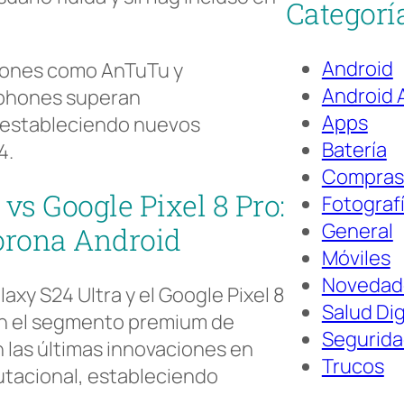
Categorí
Android
ciones como AnTuTu y
Android 
phones superan
Apps
, estableciendo nuevos
Batería
4.
Compras
vs Google Pixel 8 Pro:
Fotograf
General
corona Android
Móviles
Novedad
xy S24 Ultra y el Google Pixel 8
Salud Dig
 en el segmento premium de
Segurid
 las últimas innovaciones en
Trucos
putacional, estableciendo