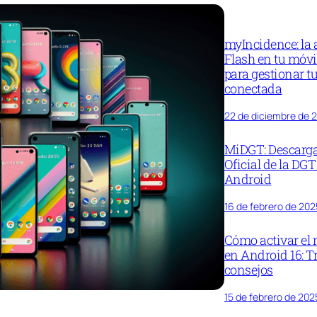
myIncidence: la 
Flash en tu móv
para gestionar tu
conectada
22 de diciembre de 
MiDGT: Descarga
Oficial de la DGT
Android
16 de febrero de 202
Cómo activar el
en Android 16: T
consejos
15 de febrero de 202