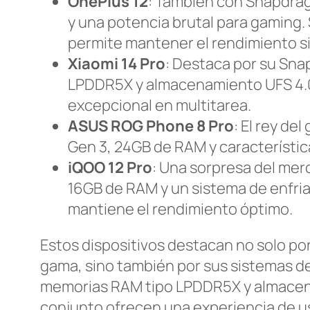
OnePlus 12
: También con Snapdra
y una potencia brutal para gaming.
permite mantener el rendimiento sin
Xiaomi 14 Pro
: Destaca por su Sn
LPDDR5X y almacenamiento UFS 4.0
excepcional en multitarea.
ASUS ROG Phone 8 Pro
: El rey de
Gen 3, 24GB de RAM y característic
iQOO 12 Pro
: Una sorpresa del me
16GB de RAM y un sistema de enfr
mantiene el rendimiento óptimo.
Estos dispositivos destacan no solo p
gama, sino también por sus sistemas d
memorias RAM tipo LPDDR5X y almacen
conjunto ofrecen una experiencia de usu