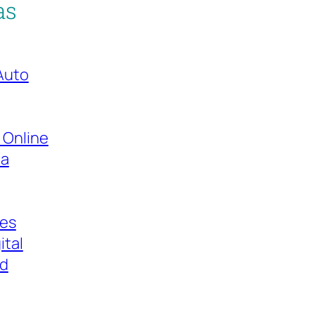
as
Auto
 Online
ía
es
ital
ad