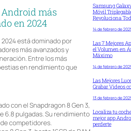
Samsung Galaxy 
s Android más
Móvil Triplegabl
Revoluciona To
ndo en 2024
14 de febrero de 202
 2024 está dominado por
Las 7 Mejores Ap
sadores más avanzados y
el Volumen en A
Máximo
neración. Entre los más
estias en rendimiento que
14 de febrero de 202
Las Mejores Luc
Grabar Videos co
13 de febrero de 202
pado con el Snapdragon 8 Gen 3,
Localiza tu coch
e 6.8 pulgadas. Su rendimiento
mejor app Andro
 de competidores.
perderte