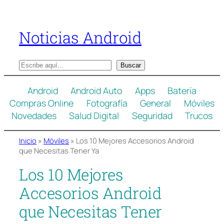
Saltar
al
Noticias Android
contenido
B
Buscar
u
s
Android
Android Auto
Apps
Batería
c
Compras Online
Fotografía
General
Móviles
a
Novedades
Salud Digital
Seguridad
Trucos
r
Inicio
»
Móviles
»
Los 10 Mejores Accesorios Android
que Necesitas Tener Ya
Los 10 Mejores
Accesorios Android
que Necesitas Tener