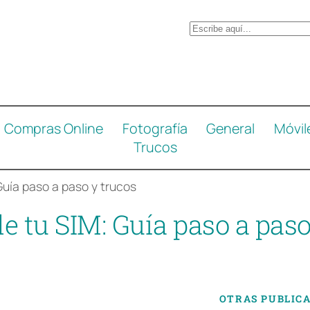
B
u
s
c
a
Compras Online
Fotografía
General
Móvil
r
Trucos
Guía paso a paso y trucos
e tu SIM: Guía paso a paso
OTRAS PUBLIC