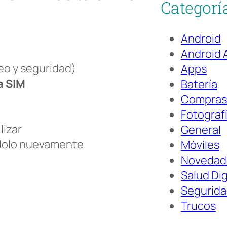
Categorí
Android
Android 
eo y seguridad)
Apps
a SIM
Batería
Compras
Fotograf
lizar
General
ndolo nuevamente
Móviles
Novedad
Salud Dig
Segurid
Trucos