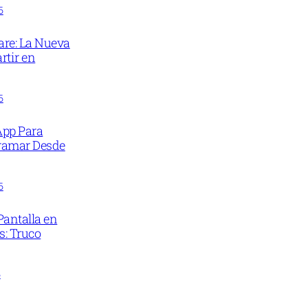
5
are: La Nueva
tir en
5
 App Para
ramar Desde
5
Pantalla en
s: Truco
5