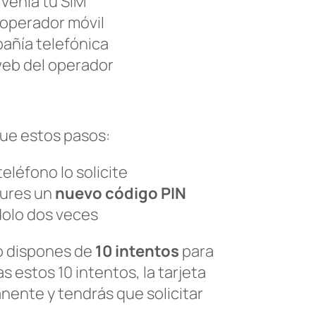
 venía tu SIM
operador móvil
pañía telefónica
 web del operador
gue estos pasos:
eléfono lo solicite
gures un
nuevo código PIN
dolo dos veces
o dispones de
10 intentos
para
s estos 10 intentos, la tarjeta
nente y tendrás que solicitar