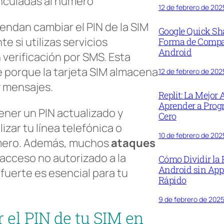
inculadas al número
12 de febrero de 202
ndan cambiar el PIN de la SIM
Google Quick Sh
 si utilizas servicios
Forma de Compar
Android
 verificación por SMS. Esta
 porque la tarjeta SIM almacena
12 de febrero de 202
y mensajes.
Replit: La Mejor
Aprender a Prog
tener un PIN actualizado y
Cero
izar tu línea telefónica o
10 de febrero de 202
número. Además, muchos
ataques
acceso no autorizado a la
Cómo Dividir la 
Android sin App
 fuerte es esencial para tu
Rápido
9 de febrero de 202
 el PIN de tu SIM en