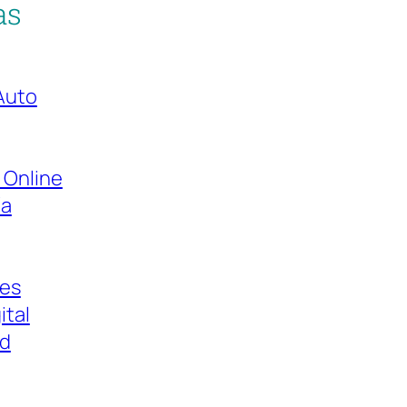
as
Auto
 Online
ía
es
ital
ad