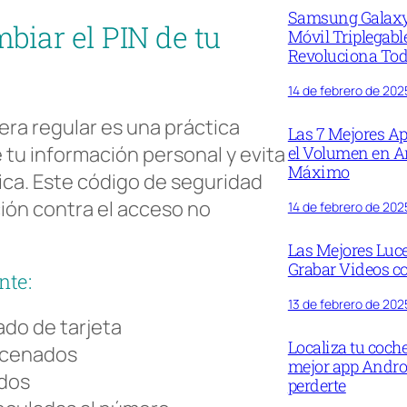
Samsung Galaxy 
biar el PIN de tu
Móvil Triplegabl
Revoluciona To
14 de febrero de 202
era regular es una práctica
Las 7 Mejores Ap
tu información personal y evita
el Volumen en A
Máximo
nica. Este código de seguridad
ión contra el acceso no
14 de febrero de 202
Las Mejores Luc
Grabar Videos co
nte:
13 de febrero de 202
ado de tarjeta
Localiza tu coch
acenados
mejor app Andro
ados
perderte