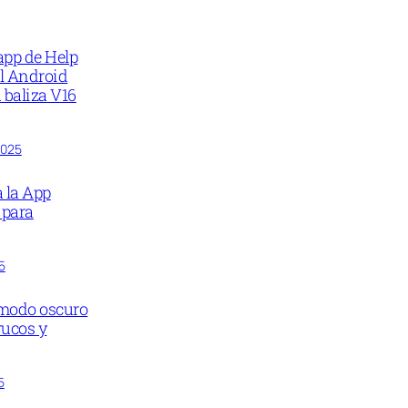
app de Help
il Android
 baliza V16
2025
 la App
 para
5
 modo oscuro
rucos y
5