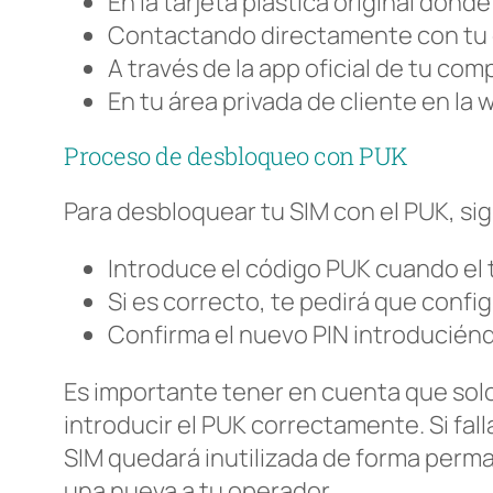
En la tarjeta plástica original donde
Contactando directamente con tu 
A través de la app oficial de tu com
En tu área privada de cliente en la
Proceso de desbloqueo con PUK
Para desbloquear tu SIM con el PUK, si
Introduce el código PUK cuando el t
Si es correcto, te pedirá que confi
Confirma el nuevo PIN introducién
Es importante tener en cuenta que sol
introducir el PUK correctamente. Si falla
SIM quedará inutilizada de forma perma
una nueva a tu operador.