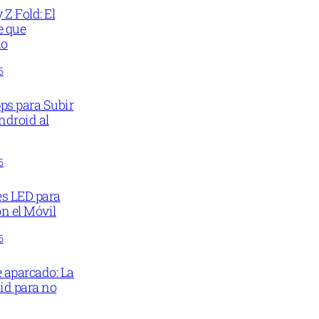
Z Fold: El
e que
do
5
ps para Subir
ndroid al
5
es LED para
n el Móvil
5
e aparcado: La
id para no